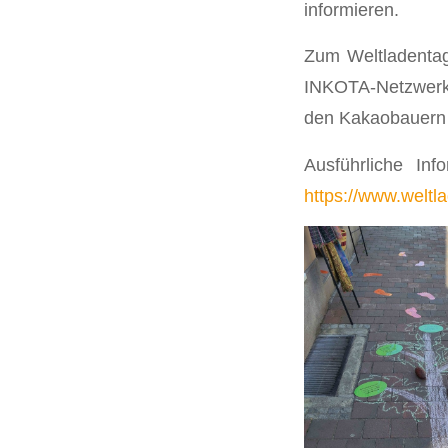
informieren.
Zum Weltladentag 
INKOTA-Netzwerks
den Kakaobauern h
Ausführliche In
https://www.weltl