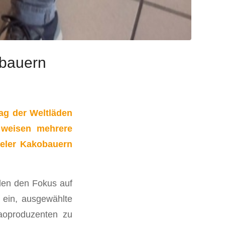
obauern
ag der Weltläden
 weisen mehrere
ieler Kakobauern
aden den Fokus auf
 ein, ausgewählte
kaoproduzenten zu